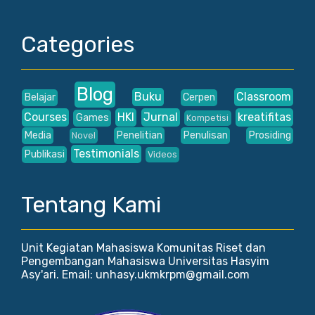
Categories
Blog
Buku
Classroom
Belajar
Cerpen
Courses
HKI
Jurnal
kreatifitas
Games
Kompetisi
Media
Penelitian
Penulisan
Prosiding
Novel
Testimonials
Publikasi
Videos
Tentang Kami
Unit Kegiatan Mahasiswa Komunitas Riset dan
Pengembangan Mahasiswa Universitas Hasyim
Asy'ari. Email: unhasy.ukmkrpm@gmail.com