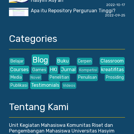
Hasyim Asy'ari
2022-10-17
Apa itu Repository Perguruan Tinggi?
2022-09-25
Categories
Blog
Buku
Classroom
Belajar
Cerpen
Courses
HKI
Jurnal
kreatifitas
Games
Kompetisi
Media
Penelitian
Penulisan
Prosiding
Novel
Testimonials
Publikasi
Videos
Tentang Kami
Unit Kegiatan Mahasiswa Komunitas Riset dan
Pengembangan Mahasiswa Universitas Hasyim